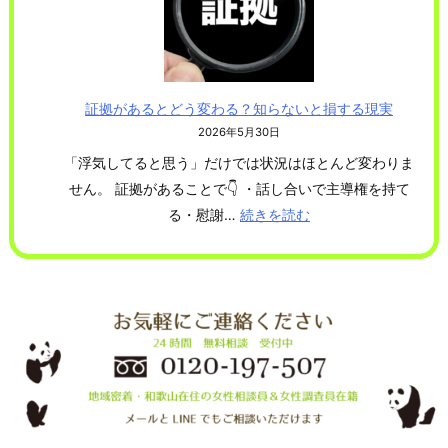
相
が
談
高
す
そ
る
う
証拠があるとどう変わる？知らないと損する現実
タ
…
2026年5月30日
イ
】
「浮気してると思う」だけでは状況はほとんど変わりま
ミ
せん。 証拠があることで👇 ・話し合いで主導権を持て
ン
る・慰謝…
続きを読む
:
グ
証
を
拠
間
が
違
あ
え
る
る
と
と
ど
損
う
し