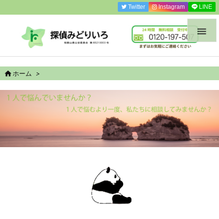
Twitter
Instagram
LINE


ホーム
>