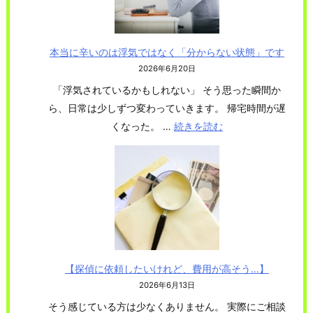
調
査
を
本当に辛いのは浮気ではなく「分からない状態」です
続
2026年6月20日
け
「浮気されているかもしれない」 そう思った瞬間か
て
ら、日常は少しずつ変わっていきます。 帰宅時間が遅
き
くなった。 …
続きを読む
:
た
本
か
当
ら
に
こ
辛
そ
い
分
の
か
は
る
【探偵に依頼したいけれど、費用が高そう…】
浮
こ
2026年6月13日
気
と
そう感じている方は少なくありません。 実際にご相談
で