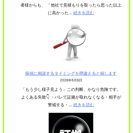
者様からも、 「他社で見積もりを取ったら思った以上
は
に高かった…
続きを読む
:
な
【
く
探
「
偵
分
に
か
依
ら
頼
な
し
い
探偵に相談するタイミングを間違えると損します
た
状
2026年6月6日
い
態
「もう少し様子見よう」この判断、かなり危険です。
け
」
よくある失敗👇 ・バレて証拠が取れなくなる・相手が
れ
で
警戒する・…
続きを読む
:
ど
す
探
、
偵
費
に
用