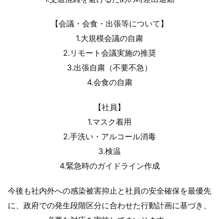
【会議・会食・出張等について】
1.大規模会議の自粛
2.リモート会議実施の推奨
3.出張自粛（不要不急）
4.会食の自粛
【社員】
1.マスク着用
2.手洗い・アルコール消毒
3.検温
4.緊急時のガイドライン作成
今後も社内外への感染被害抑止と社員の安全確保を最優先
に、政府での発生段階区分に合わせた行動計画に基づき、