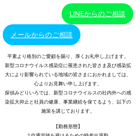
変
ま
わ
す
LINEからのご相談
る
？
知
メールからのご相談
ら
な
い
平素より格別のご愛顧を賜り、厚くお礼申し上げます。
と
新型コロナウイルス感染症に罹患された皆さま及び感染拡
損
大により影響られている地域の皆さまにおかれましては、
す
心よりお見舞い申し上げます。
る
探偵みどりいろでは、新型コロナウイルスの社内外への感
現
染拡大抑止と社員の健康、事業継続を保てるよう、以下の
実
施策を講じております。
【勤務形態】
1.交通混雑を避けるための時差出退勤