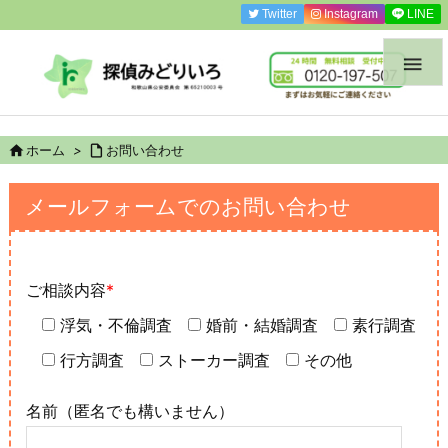
Twitter
Instagram
LINE


ホーム
>

お問い合わせ
メールフォームでのお問い合わせ
ご相談内容
*
浮気・不倫調査
婚前・結婚調査
素行調査
行方調査
ストーカー調査
その他
名前（匿名でも構いません）