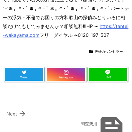
˘ᵕ˘✽.｡.:*・ﾟ ✽.｡.:*・ﾟ ✽.｡.:*・ﾟ ✽.｡.:*・ﾟ ✽.｡.:*・ﾟパートナ
ーの浮気・不倫でお困りの方
和歌山の探偵みどりいろ
に相
談だけでもしてみませんか？相談無料!!!HP ➛
https://tantei
-wakayama.com
フリーダイヤル ➛0120-197-507

夫婦カウンセラー
Twitter
Instagram
LINE

Next

調査費用