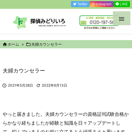
Twitter
Instagram
LINE


ホーム
>

夫婦カウンセラー
夫婦カウンセラー

2021年5月28日

2022年6月13日
やっと届きました。夫婦カウンセラーの資格証!!!試験合格か
らかなり経ちましたが経験と知識を日々アップデートし
て、悩んでいる人のお役に立てるよう頑張ろうと思います