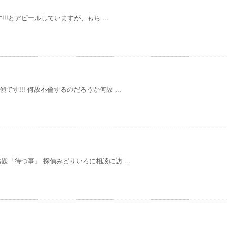
!!とアピールしていますが、もち ...
す!!! 何故不倫するのだろうか何故 ...
「待つ事」 探偵みどりいろに相談に訪 ...