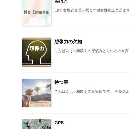
実は?!
日頃 女性調査員が居ます!!!女性相談員居ます!
想像力の欠如
こんばんは✨和歌山の探偵みどりいろの女探偵で
待つ事
こんばんは✨和歌山の女探偵です。 今晩のお題
GPS