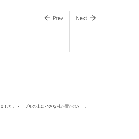


Prev
Next
した。テーブルの上に小さな札が置かれて ...