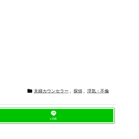

夫婦カウンセラー
,
探偵
,
浮気・不倫
LINE