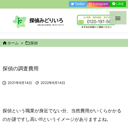
Twitter
Instagram
LINE


ホーム
>

探偵
探偵の調査費用

2021年9月14日

2022年6月14日
探偵という職業が身近でない分、当然費用がいくらかかる
のか謎ですし高い!!!というイメージがありますよね。