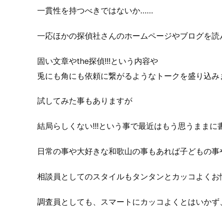
一貫性を持つべきではないか……
一応ほかの
探偵社
さんのホームページやブログを読
固い文章やthe探偵!!!という内容や
兎にも角にも
依頼
に繋がるようなトークを盛り込み
試してみた事もありますが
結局らしくない!!!という事で最近はもう思うまま
日常の事や大好きな和歌山の事もあれば子どもの事
相談員
としてのスタイルもタンタンとカッコよくお悩
調査員
としても、スマートにカッコよくとはいかず