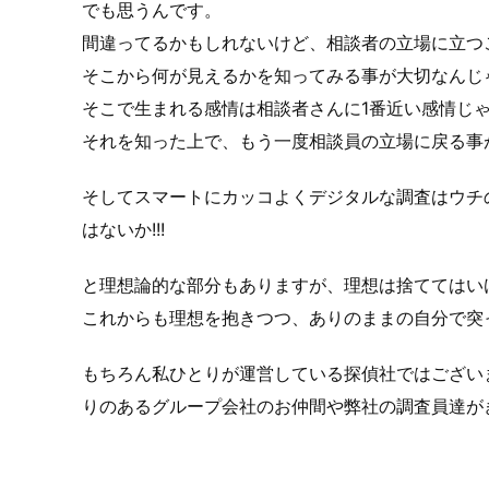
でも思うんです。
間違ってるかもしれないけど、
相談者
の立場に立つ
そこから何が見えるかを知ってみる事が大切なんじ
そこで生まれる感情は
相談者
さんに1番近い感情じ
それを知った上で、もう一度
相談員
の立場に戻る事
そしてスマートにカッコよくデジタルな
調査
はウチ
はないか!!!
と理想論的な部分もありますが、理想は捨ててはい
これからも理想を抱きつつ、ありのままの自分で突
もちろん私ひとりが運営している探偵社ではござい
りのあるグループ会社のお仲間や弊社の調査員達が