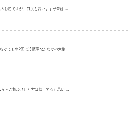
晩のお題ですが、何度も言いますが昔は ...
なかでも車2回に冷蔵庫なかなかの大物 ...
Eからご相談頂いた方は知ってると思い ...