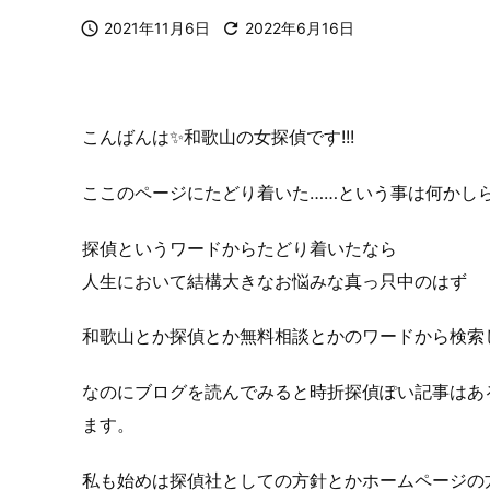

2021年11月6日

2022年6月16日
こんばんは✨
和歌山の女探偵
です!!!
ここのページにたどり着いた……という事は何かし
探偵
というワードからたどり着いたなら
人生において結構大きなお悩みな真っ只中のはず
和歌山
とか
探偵
とか
無料相談
とかのワードから検索
なのにブログを読んでみると時折探偵ぽい記事はあ
ます。
私も始めは
探偵社
としての方針とかホームページの