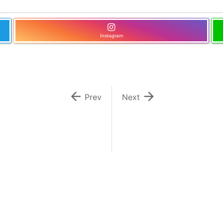
Instagram


Prev
Next