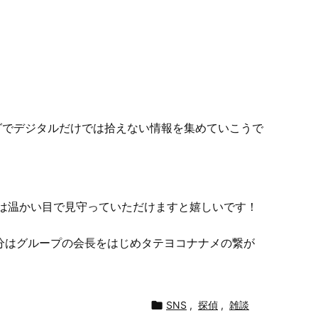
ログでデジタルだけでは拾えない情報を集めていこうで
は温かい目で見守っていただけますと嬉しいです！
分はグループの会長をはじめタテヨコナナメの繋が

SNS
,
探偵
,
雑談