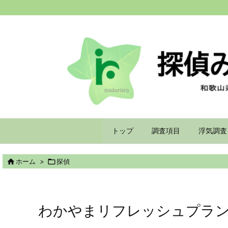
トップ
調査項目
浮気調査

ホーム
>

探偵
わかやまリフレッシュプラン3