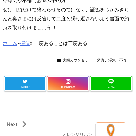
今
浮気や不倫
でお悩み中の方
ぜひ口頭だけで終わらせるのではなく、証拠をつかみきち
んと奥さまには反省して二度と繰り返さないよう書面で約
束を取り付けましよう!!!
ホーム
»
探偵
»
二度あることは三度ある

夫婦カウンセラー
,
探偵
,
浮気・不倫
Twitter
Instagram
LINE

Next
オレンジリボン