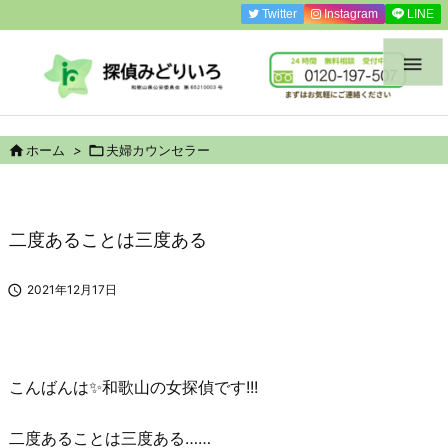
Twitter
Instagram
LINE


ホーム
>

夫婦カウンセラー
二度あることは三度ある

2021年12月17日
こんばんは✨
和歌山の女探偵
です!!!
二度あることは三度ある……