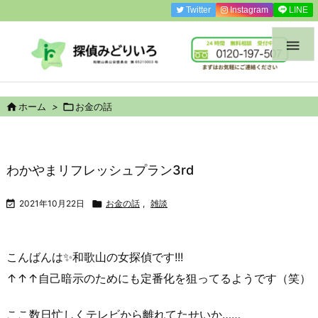
Twitter
Instagram
LINE


ホーム
>

お金の話
わかやまリフレッシュプラン3rd

2021年10月22日

お金の話
,
雑談
こんばんは✨
和歌山の女探偵
です!!!
↑↑↑自己暗示のためにも定番化を狙ってるようです（笑）
ここ数日忙しくテレビから離れてたせいか……