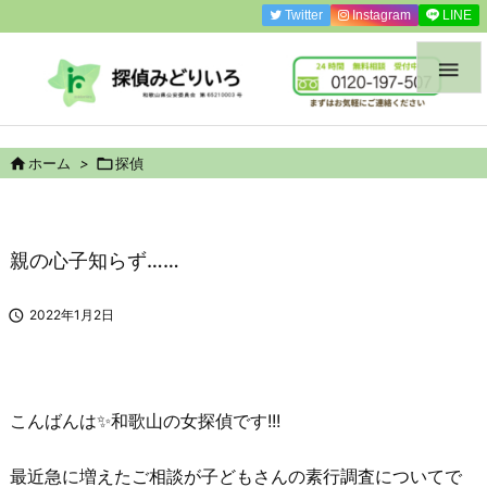
Twitter
Instagram
LINE


ホーム
>

探偵
親の心子知らず……

2022年1月2日
こんばんは✨
和歌山の女探偵
です!!!
最近急に増えたご相談が子どもさんの
素行調査
についてで