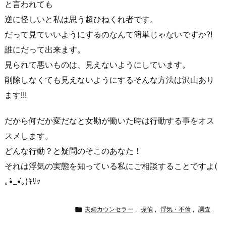
と言われても
逆に怪しいと私は思う超ひねくれ者です。
だって見ていいようにするのなんて簡単じゃないですか?!
誰にだって出来ます。
見られて悪いものは、見えないようにしています。
削除しなくても見えないようにするそんな方法は沢山あり
ます!!!
だから何だか変だなと女勘が働いた時は行動する事をオス
スメします。
どんな行動？と疑問のそこのあなた！
それは
浮気
の実態を知っている私にご
相談
することですよ(
｡•̀_•́｡)ｷﾘｯ

夫婦カウンセラー
,
探偵
,
浮気・不倫
,
調査