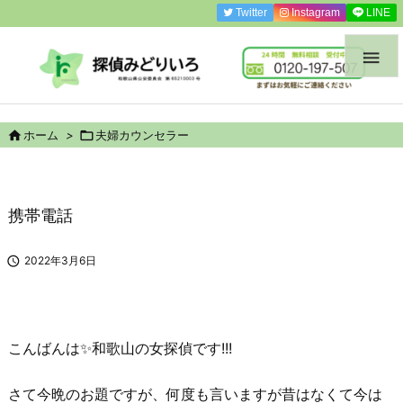
Twitter
Instagram
LINE


ホーム
>

夫婦カウンセラー
携帯電話

2022年3月6日
こんばんは✨
和歌山の女探偵
です!!!
さて今晩のお題ですが、何度も言いますが昔はなくて今は