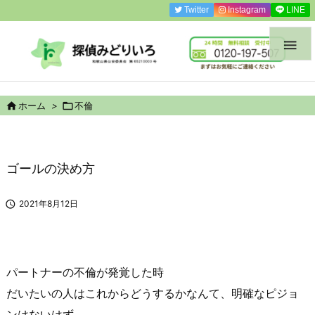
Twitter
Instagram
LINE


ホーム
>

不倫
ゴールの決め方

2021年8月12日
パートナーの不倫が発覚した時
だいたいの人はこれからどうするかなんて、明確なピジョ
ンはないはず