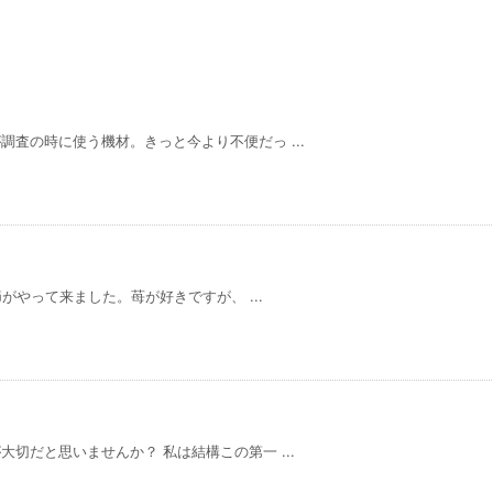
査の時に使う機材。きっと今より不便だっ ...
節がやって来ました。苺が好きですが、 ...
切だと思いませんか？ 私は結構この第一 ...