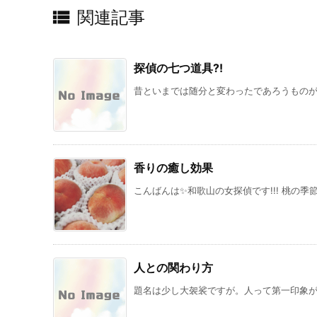

関連記事
探偵の七つ道具?!
昔といまでは随分と変わったであろうものが調
香りの癒し効果
こんばんは✨和歌山の女探偵です!!! 桃の季
人との関わり方
題名は少し大袈裟ですが。人って第一印象が大