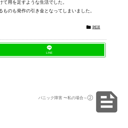
けて用を足すような生活でした。
るものも発作の引き金となってしまいました。

雑談
LINE

パニック障害 〜私の場合～②