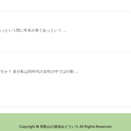
あっという間に年末が来てあっという ...
か？ 多分私は同年代の女性の中では行動 ...
Copyright ©
和歌山の探偵みどりいろ
All Rights Reserved.