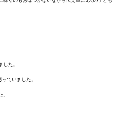
に喋るのもおぼつかないながら伝え車に3人の子ども
ました。
思っていました。
た。