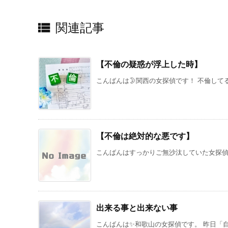

関連記事
【不倫の疑惑が浮上した時】
こんばんは🌛関西の女探偵です！ 不倫してる
【不倫は絶対的な悪です】
こんばんはすっかりご無沙汰していた女探偵で
出来る事と出来ない事
こんばんは✨和歌山の女探偵です。 昨日「自己