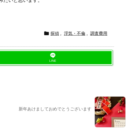
みたいと思います。

探偵
,
浮気・不倫
,
調査費用
LINE
新年あけましておめでとうございます