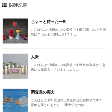

関連記事
ちょっと待ったー!!!
こんばんは✨和歌山の女探偵です!!! 和歌山は？全国
的に？はたまた弊社だけ？！ ...
人脈
こんばんは✨和歌山の女探偵です!!! 昨年年末から急
速に人脈拡大しています……も ...
調査員の実力
こんばんは🌛和歌山の正真正銘現役女探偵です！
探偵を雇うにあたり、1番大切なのは ...