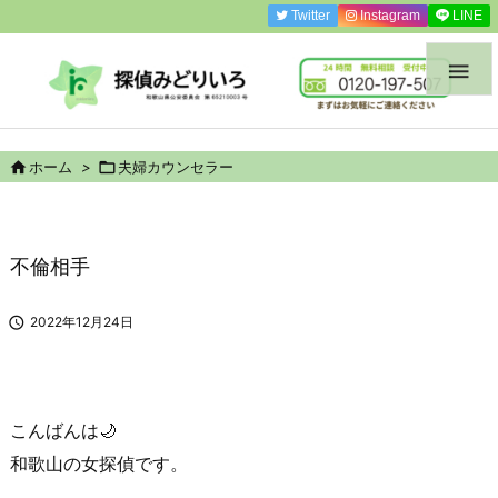
Twitter
Instagram
LINE


ホーム
>

夫婦カウンセラー
不倫相手

2022年12月24日
こんばんは🌙
和歌山の女探偵
です。