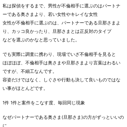
私は
探偵
をするまで、男性が
不倫相手
に選ぶのはパートナ
ーである奥さまより、若い女性やキレイな女性
女性が
不倫相手
に選ぶのは、パートナーである旦那さまよ
り、カッコ良かったり、旦那さまとは正反対のタイプ
などを選ぶのかなと思っていました。
でも実際に
調査
に携わり、現場でいざ
不倫相手
を見ると
ほぼほぼ、
不倫相手
は奥さまや旦那さまより言葉はわるい
ですが、不細工なんです。
容姿だけではなく、しぐさや行動も決して良いものではな
い事がほとんどです。
1件 1件と案件をこなす度、毎回同じ現象
なぜパートナーである奥さま(旦那さま)の方がずっといいの
に