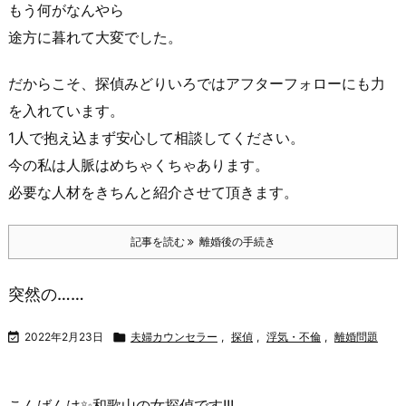
もう何がなんやら
途方に暮れて大変でした。
だからこそ、
探偵みどりいろ
ではアフターフォローにも力
を入れています。
1人で抱え込まず安心して
相談
してください。
今の私は人脈はめちゃくちゃあります。
必要な人材をきちんと紹介させて頂きます。
記事を読む
離婚後の手続き
突然の……

2022年2月23日

夫婦カウンセラー
,
探偵
,
浮気・不倫
,
離婚問題
こんばんは✨
和歌山の女探偵
です!!!