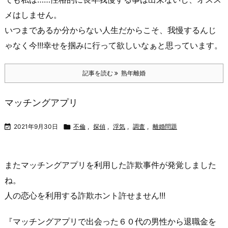
メはしません。
いつまであるか分からない人生だからこそ、我慢するんじ
ゃなく今!!!幸せを掴みに行って欲しいなぁと思っています。
記事を読む
熟年離婚
マッチングアプリ

2021年9月30日

不倫
,
探偵
,
浮気
,
調査
,
離婚問題
またマッチングアプリを利用した詐欺事件が発覚しました
ね。
人の恋心を利用する詐欺ホント許せません!!!
『マッチングアプリで出会った６０代の男性から退職金を