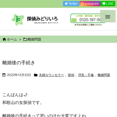
Twitter
Instagram
LINE


ホーム
>

離婚問題
離婚後の手続き

2022年12月22日

夫婦カウンセラー
,
探偵
,
浮気・不倫
,
離婚問題
こんばんは🌙
和歌山の女探偵
です。
離婚後
の手続きって思いのほか大変ですよね。