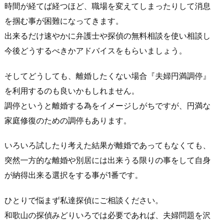
時間が経てば経つほど、職場を変えてしまったりして消息
を掴む事が困難になってきます。
出来るだけ速やかに弁護士や
探偵
の
無料相談
を使い相談し
今後どうするべきかアドバイスをもらいましょう。
そしてどうしても、離婚したくない場合『夫婦円満調停』
を利用するのも良いかもしれません。
調停というと離婚する為をイメージしがちですが、円満な
家庭修復のための調停もあります。
いろいろ試したり考えた結果が離婚であってもなくても、
突然一方的な
離婚や別居
には出来うる限りの事をして自身
が納得出来る選択をする事が1番です。
ひとりで悩まず私達
探偵
にご相談ください。
和歌山の探偵みどりいろ
では必要であれば、夫婦問題を沢