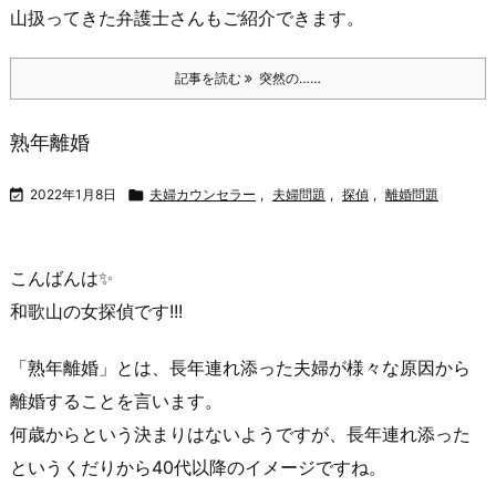
山扱ってきた弁護士さんもご紹介できます。
記事を読む
突然の……
熟年離婚

2022年1月8日

夫婦カウンセラー
,
夫婦問題
,
探偵
,
離婚問題
こんばんは✨
和歌山の女探偵
です!!!
「
熟年離婚
」とは、長年連れ添った夫婦が様々な原因から
離婚
することを言います。
何歳からという決まりはないようですが、長年連れ添った
というくだりから40代以降のイメージですね。