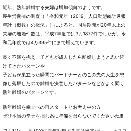
近年、
熟年離婚
する夫婦は増加傾向のようです。
厚生労働省の
調査
（「令和元年（2019）人口動態統計月報
年計（概数）の概況」）によると、同居期間が20年以上の
夫婦の
離婚件数
は、平成7年度では3万1877件でしたが、令
和元年度では4万395件にまで増えています。
長く不満を抱え、子どもが成人したら離婚しようと思い続
けてきたパターンや
子どもが巣立った瞬間にパートナーとのこの先の人生を想
像し落胆したので離婚を決意したパターンなどがよく聞く
熟年離婚
のパターンです。
熟年離婚
を幸せへの再スタートとお考え中の方
ぜひ本当の幸せを掴む為に準備を怠らないでくださいね!!!
でも私は……性格的に長年我慢する事は出来ないし、オスス