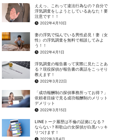
ええっ、これって違法行為なの？自分で
浮気調査をしようとしているあなた！要
注意です！！
2022年4月10日
妻の浮気で悩んでいる男性必見！妻（女
性）の浮気調査を無料で相談してみよ
う！！
2022年4月1日
浮気調査の報告書って実際に見たことあ
る？現役探偵が報告書の裏話をこっそり
教えます！
2022年3月22日
「成功報酬制の探偵事務所ってお得？」
依頼者目線で見る成功報酬制のメリット
デメリット
2022年3月15日
LINEトーク履歴は不倫の証拠になる？
ならない？和歌山の女探偵が白黒ハッキ
リつけます！
2022年3月4日